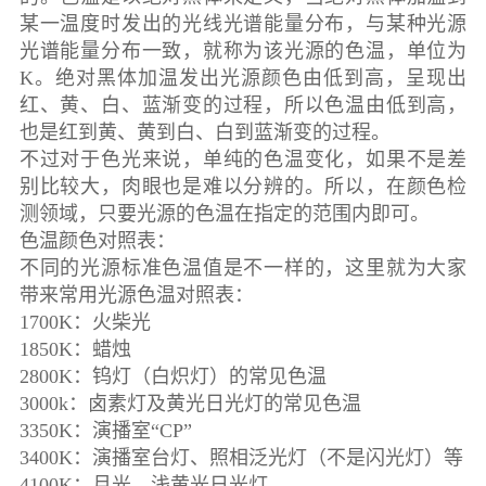
某一温度时发出的光线光谱能量分布，与某种光源
光谱能量分布一致，就称为该光源的色温，单位为
K。绝对黑体加温发出光源颜色由低到高，呈现出
红、黄、白、蓝渐变的过程，所以色温由低到高，
也是红到黄、黄到白、白到蓝渐变的过程。
不过对于色光来说，单纯的色温变化，如果不是差
别比较大，肉眼也是难以分辨的。所以，在颜色检
测领域，只要光源的色温在指定的范围内即可。
色温颜色对照表：
不同的光源标准色温值是不一样的，这里就为大家
带来常用光源色温对照表：
1700K：火柴光
1850K：蜡烛
2800K：钨灯（白炽灯）的常见色温
3000k：卤素灯及黄光日光灯的常见色温
3350K：演播室“CP”
3400K：演播室台灯、照相泛光灯（不是闪光灯）等
4100K：月光、浅黄光日光灯