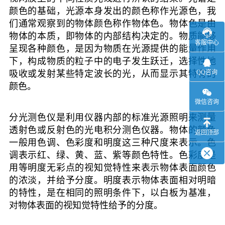
颜色的基础，光源本身发出的颜色称作光源色，我
们通常观察到的物体颜色称作物体色。物体色是由
物体的本质，即物体的内部结构决定的。物质能够
客服中心
呈现各种颜色，是因为物质在光源提供的能量作用
下，构成物质的粒子中的电子发生跃迁，选择性地
QQ咨询
吸收或发射某些特定波长的光，从而显示其特有的
颜色。
微信咨询
分光测色仪是利用仪器内部的标准光源照明来测量
透射色或反射色的光电积分测色仪器。物体的颜色
返回顶部
一般用色调、色彩度和明度这三种尺度来表示。色
调表示红、绿、黄、蓝、紫等颜色特性。色彩度是
用等明度无彩点的视知觉特性来表示物体表面颜色
的浓淡，并给予分度。明度表示物体表面相对明暗
的特性，是在相同的照明条件下，以白板为基准，
对物体表面的视知觉特性给予的分度。