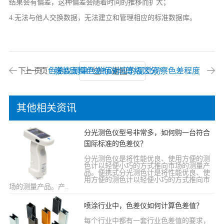
结果会有偏差，这种偏差会随着时间的推移而扩大；
4.无法与他人交换数据，无法建立和管理相应的标准数据库。
下一页 :
上一页 :
色差仪测量色差值对应的视觉观察色差程度
服装面料色差标准与等级区分?
返回
其他相关资讯
分光测色仪型号非常多，如何购一台符合
国际标准的色差仪？
分光测色仪是将性能优良、使用方便的测
色计以轻便小巧的方式推向市场的测量产
品。便携式分光测色计是将性能优良、使
用方便的测色计以轻便小巧的方式推向市
场的测量产品。产..
喷涂行业中，色差仪如何计算色差值？
每个行业中都有一套行业色差值的要求，