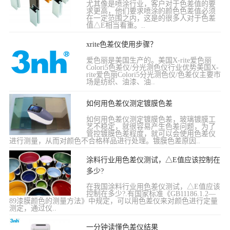
尤其像是喷涂行业，客户对于色差值的要
求更高，他们要求喷涂的颜色色差值必须
在一定范围之内，这是的很多人对于色差
值△E相当看重。..
xrite色差仪使用步骤？
爱色丽是美国生产的。美国X-rite爱色丽
Colori5色差仪/分光测色仪行业优势美国X-
rite爱色丽Colori5分光测色仪/色差仪主要市
场是纺织、油漆、油..
如何用色差仪测定镀膜色差
如何用色差仪测定镀膜色差，玻璃镀膜工
艺不稳定，就很容易产生色差问题，为了
管控镀膜色差程度，就可以会使用色差仪
进行测量，从而对颜色不合格样品进行处理。镀膜色差原因..
涂料行业用色差仪测试，△E值应该控制在
多少?
在我国涂料行业用色差仪测试，△E值应该
控制在多少?.有国家标准《GB11186.1.2—
89漆膜颜色的测量方法》中规定，可以用色差仪来对颜色进行定量
测定，通过仪..
一分钟读懂色差仪结果