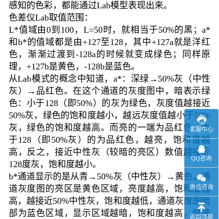
感知的色彩，都能通过Lab模型表现出来。
色差仪Lab取值范围：
L*值域由0到100，L=50时，就相当于50%的黑；a*
和b*的值域都是由+127至128，其中+127a就是洋红
色，渐渐过渡到-128a的时候就变成绿色；同样原
理，+127b是黄色，-128b是蓝色。
从Lab模式的概念中知道，a*：深绿→50%灰（中性
灰）→品红色。在这个通道的灰度图中，暗表示绿
色：小于128（即50%）的灰为绿色，灰度值越接近
50%灰，绿色的饱和度越小，越远灰度值越小于50%
灰，绿色的饱和度越高。而亮的一端为品红色，大
客服中心
于128（即50%灰）的为品红色，越亮，饱和度越
高，反之，接近中性灰（较暗的亮区）数值越接近
QQ咨询
128度灰，饱和度越小。
b*通道显示的是从青→50%灰（中性灰）→黄色，通
微信咨询
道灰度图的亮区是黄色区域，亮度越高，饱和度越
高，越接近50%中性灰，饱和度越低，通道灰度图暗
部为蓝色区域，显示区域越暗，饱和度越高，越接
返回顶部