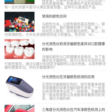
越重要，可采用色差仪与分光测色仪进行
颜色质量管理。有些塑料产品形状规则，
有一定的测量平面可以满足直接测量，这样可以直接在产品..
常用的颜色空间
与颜色为友，让颜色做到真实而统一。那
既然这样，我们要做到两个方面。第一，
如何定义颜色，如何量化颜色。第二，如
何管理颜色。今天先讲讲颜色的定义和量化。色空间：RG..
分光测色仪检测牙龈颜色差异对口腔健康
的影响
牙龈的颜色与口腔健康息息相关，为了准
确评定牙龈颜色，就可以用分光测色仪进
行颜色管控，通过仪器分别测定牙龈颜色以及比色板，从而判断牙
龈的健康状况。你的牙龈健康吗？..
分光测色仪在牙龈颜色检测的应用
正常的牙龈是粉红色的，就代表着身体是
非常健康的如果牙龈的颜色发生了一些变
化就说明身体出现了一些疾病。牙龈的病
变一般会和胃部以及肾脏等有着密切的关
系，通过牙龈的颜..
三角度分光测色仪在汽车漆颜色检测上的