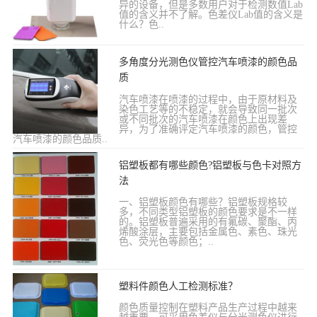
异的设备，但是多数用户对于检测数值Lab
值的含义并不了解。色差仪Lab值的含义是
什么？色..
多角度分光测色仪管控汽车喷漆的颜色品
质
汽车喷漆在喷漆的过程中，由于原材料及
染色工艺等的不稳定，就会导致同一批次
或不同批次的汽车喷漆在颜色上出现差
异，为了准确评定汽车喷漆的颜色，管控
汽车喷漆的颜色品质..
铝塑板都有哪些颜色?铝塑板与色卡对照方
法
一、铝塑板颜色有哪些？铝塑板规格较
多，不同类型铝塑板的颜色要求是不一样
的。铝塑板普遍采用的有氟碳、聚酯、丙
烯酸涂层，主要包括金属色、素色、珠光
色、荧光色等颜色；..
塑料件颜色人工检测标准？
颜色质量控制在塑料产品生产过程中越来