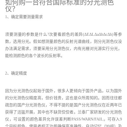
如何购一台符合国际标准的分光测色
仪？
1、确定需要测量需求
须要测量的参数是什么?次要看颜色的差异(ΔEΔLΔaΔbΔcΔh)等参
数，选用分光。假如想测量颜色的反射光谱曲线，则分光测色仪没
办法满足需求，须要采用分光测色仪，内有光栅对光源实行分光，
能检测颜色的各个波长的反射率。
2、确定精度
因为分光测色仪起始于国外，很多人更倾向于国外产品，以为国外
的分光测色仪精度高，但价钱贵，这也是众所周知的。因而往往都
疏忽的国产分光测色仪，不得不提的是国产分光测色仪在近两年已
获得了迅猛开展，其中也不缺货佼佼者。兰泰厂家研发的分光测色
仪，可设置的颜色差异允许误差判断PASS/WARN/FAIL。可存入9
个目标颜色。使用者校正功能确保高准确性。自动记忆（99组）及