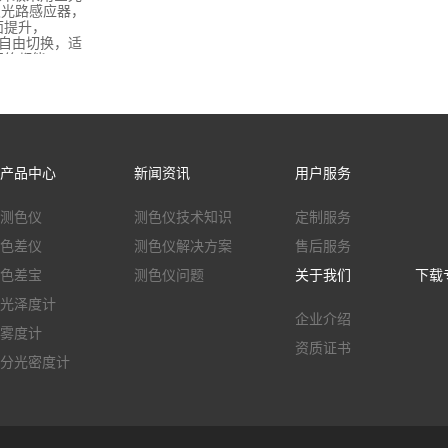
双光路感应器，
面提升，
径自由切换，适
终都能..
产品中心
新闻资讯
用户服务
测色仪
测色仪技术知识
定制服务
色差仪
测色仪解决方案
售后服务
色差宝
测色仪问题
关于我们
下载
光泽度计
企业介绍
雾度计
资质证书
分光密度计