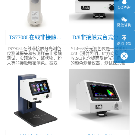
QQ咨询
微信咨询
TS7708L在线非接触分光测色仪
D/8非接触式台式分光测色仪YL4668
返回顶部
TS7708L在线非接触分光测色
YL4668分光测色仪是一款采用
仪测试探头和被测样品非接触
D/8（漫射照明，8°方向接
测试，实现液体、酱状物、粉
收,SCI包含镜面反射光）标准
末等非接触精密测色。泰双
的颜色测量仪器，测试探头和
TS7708L在线非接触分光测色
被测样品非接触测试，实现液
仪采用1000线精密..
体、酱状物、粉末等..