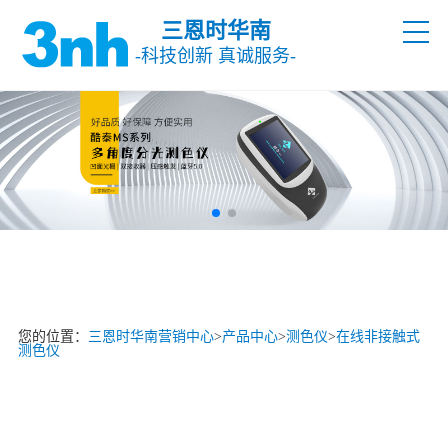
三恩时华南
-科技创新 真诚服务-
您的位置：
三恩时华南营销中心
>
产品中心
>
测色仪
>
在线非接触式
测色仪