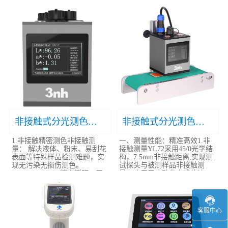
非接触式分光测色仪YL70
非接触式分光测色仪YL72
1.非接触精密测色非接触测
一、测量性能：精准高效1.非
量： 解决液体、粉末、易刮花
接触测量YL72采用45/0光学结
表面等特殊样品检测难题，实
构，7.5mm非接触距离,实现测
现无污染无损伤测色。
试探头与被测样品非接触测
7.5mm±0.15mm精准测距，无
量，应用于自动化产线的液
样品厚度限制，适配自动化..
体、酱状物、粉末、..
客服中心