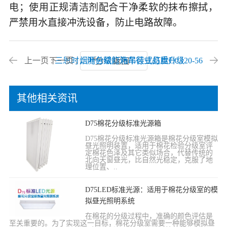
电；使用正规清洁剂配合干净柔软的抹布擦拭，
严禁用水直接冲洗设备，防止电路故障。
上一页 :
下一页 :
三恩时，测色赋能汽车行业品质升级
烟叶分级灯箱吊装式灯盘CC120-56
返回
其他相关资讯
D75棉花分级标准光源箱
D75棉花分级标准光源箱是棉花分级室模拟
昼光照明装置，适用于棉花检验分级室评
定棉花色泽及其它类似场合，代替传统的
北向天窗昼光，比自然光稳定，克服了地
理位置、..
D75LED标准光源：适用于棉花分级室的模
拟昼光照明系统
在棉花的分级过程中，准确的颜色评估是
至关重要的。为了实现这一目标，棉花分级室需要一种能够模拟昼