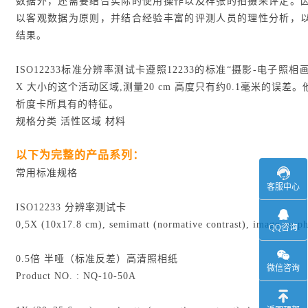
数据外，还需要结合实际的使用操作以及样张的拍摄来评定。
以客观数据为原则，并结合经验丰富的评测人员的理性分析，
结果。
ISO12233标准分辨率测试卡遵照12233的标准“摄影-电子照相画
X 大小的这个活动区域,测量20 cm 高度只有约0.1毫米的误差
析度卡所具有的特征。
规格分类 活性区域 材料
以下为完整的产品系列：
常用标准规格
客服中心
ISO12233 分辨率测试卡
0,5X (10x17.8 cm), semimatt (normative contrast), image on p
QQ咨询
0.5倍 半哑（标准反差）高清照相纸
微信咨询
Product NO. : NQ-10-50A