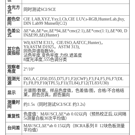
含光方
同时测试SCI/SCE
式
颜色空
CIE LAB,XYZ,Yxy,LCh,CIE LUV,s-RGB,HunterLab,βxy,
间
DIN Lab99 Munsell(C/2)
色差公
ΔE*ab,ΔE*uv,ΔE*94,ΔE*cmc(2:1),ΔE*cmc(1:1),ΔE*00, D
式
INΔE99,ΔE(Hunter)
WI(ASTM E313，CIE/ISO,AATCC,Hunter)，
YI(ASTM D1925，ASTM 313),
其它色
同色异谱指数Mt，
度指标
沾色牢度,变色牢度,力份,遮盖度
8度光泽度,555色调分类
观察者
2°/10°
角度
观测光
D65,A,C,D50,D55,D75,F1,F2(CWF),F3,F4,F5,F6,F7(DL
源
F),F8,F9,F10(TPL5),F11(TL84),F12(TL83/U30)
光谱图/数据，样品色度值，色差值/图，合格/不合格结
显示
果，颜色仿真，颜色偏向
测量时
约1.5s（同时测试SCI/SCE 约3.2s）
间
色度值：MAV/SCI,ΔE*ab 0.02以内（预热校正后,以间隔
重复性
5s测量白板30次平均值）
MAV/SCI,ΔE*ab 0.15以内（BCRA系列Ⅱ 12块色板测量
台间差
平均值）