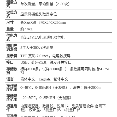
测量方
单次测量，平均测量（2~99次）
式
定位方
显示屏摄像头取景定位
式
尺寸
长X宽X高=370X240X260mm
重量
约7.8kg
供电方
直流24V,3A电源适配器供电
式
照明光
5年大于300万次测量
源寿命
显示屏
TFT 真彩 7.0 inch，电容触摸屏
接口
USB，蓝牙®5.0，触发开关接口
存储数
标样1000条，试样30000条（一条数据可同时包括SCI/SC
据
E）
语言
简体中文，English，繁体中文
操作温
0~40℃，0~85%RH（无凝露），海拔：低于2000m
度范围
存储温
-20~50℃，0~85%RH（无凝露）
度范围
标准附
电源适配器、数据线、说明书、品质管理软件(官网下
件
载)、校正盒、8测量口径、4测量口径
可选附