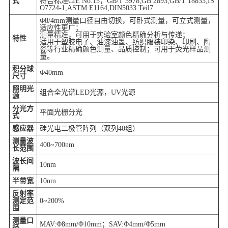
式
符合标准CIE No.15，GB/T 3978,GB 2893,GB/T 18833,IS
O7724-1,ASTM E1164,DIN5033 Teil7
Φ8/4mm测量口径自由切换，可卧式测量，可立式测量，
适应性更广；
测量精准，可用于实验室颜色精确分析与传递；
特性
适用于塑胶电子、油漆油墨、纺织服装印染、印刷、陶
瓷等行业精确颜色测量、品质控制；可用于荧光样品测
量。
积分球
Φ40mm
尺寸
照明光
组合全光谱LED光源，UV光源
源
分光方
平面光栅分光
式
感应器
硅光电二极管阵列（双列40组）
测量波
400~700nm
长范围
波长间
10nm
隔
半带宽
10nm
反射率
测定范
0~200%
围
测量口
MAV:Φ8mm/Φ10mm；SAV:Φ4mm/Φ5mm
径