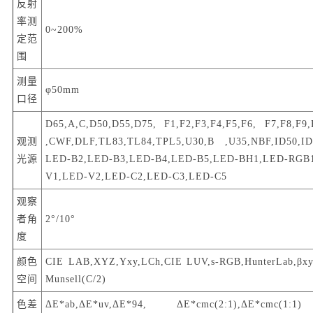
反射
率测
0~200%
定范
围
测量
φ50mm
口径
D65,A,C,D50,D55,D75, F1,F2,F3,F4,F5,F6, F7,F8,F9,
观测
,CWF,DLF,TL83,TL84,TPL5,U30,B ,U35,NBF,ID50,ID
光源
LED-B2,LED-B3,LED-B4,LED-B5,LED-BH1,LED-R
V1,LED-V2,LED-C2,LED-C3,LED-C5
观察
者角
2°/10°
度
颜色
CIE LAB,XYZ,Yxy,LCh,CIE LUV,s-RGB,HunterLab,βxy
空间
Munsell(C/2)
色差
ΔE*ab,ΔE*uv,ΔE*94, ΔE*cmc(2:1),ΔE*cmc(1:1