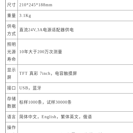
尺寸
210*245*188mm
重量
3.1Kg
供电
直流24V,3A电源适配器供电
方式
照明
光源
10年大于200万次测量
寿命
显示
TFT 真彩 7inch，电容触摸屏
屏
接口
USB，蓝牙
存储
标样1000条，试样30000条
数据
语言
简体中文，English，繁体英文，俄语
操作