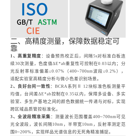
二、高精度测量，保障数据稳定可
靠
1、高重复精度
：设备预热校正后，间隔5s对标准白板连
续30次测量，色度值ΔE*ab重复性可控制在0.03以内；分
光反射率标准偏差≤0.07%（400~700nm波段≤0.2%），
适配实验室高精度分析与微小色差识别场景。
2、良好台间一致性
：BCRA系列Ⅱ 12块标准色板测量平
均值，台间差ΔE*ab控制在0.35以内，保障多设备、多实
验室、多生产基地之间的颜色数据统一传递与对标，实现
跨区域品质管控标准化。
3、全波段精准采集
：测量波长范围覆盖400~700nm可见
光全波段，波长间隔10nm，半带宽10nm，反射率测定范
围0~200%，实现样品光谱信息的无死角精准捕捉。