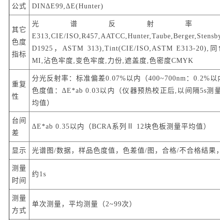
公式
DINΔE99,ΔE(Hunter)
光谱反射率,WI(A
其它
E313,CIE/ISO,R457,AATCC,Hunter,Taube,Berger,Stens
色度
D1925，ASTM 313),Tint(CIE/ISO,ASTM E313-2
指标
MI,沾色牢度,变色牢度,力份,遮盖度,色密度CMYK
分光反射率：标准偏差0.07%以内（400~700nm：0.2%
重复
色度值：ΔE*ab 0.03以内（仪器预热校正后,以间隔5s测
性
均值）
台间
ΔE*ab 0.35以内（BCRA系列Ⅱ 12块色板测量平均值）
差
显示
光谱图/数据，样品色度值，色差值/图，合格/不合格结果
测量
约1s
时间
测量
单次测量，平均测量（2~99次）
方式