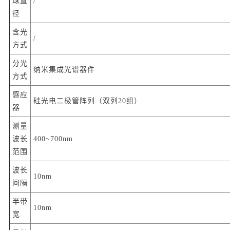
球直
/
径
含光
/
方式
分光
纳米集成光谱器件
方式
感应
硅光电二极管阵列（双列20组）
器
测量
波长
400~700nm
范围
波长
10nm
间隔
半带
10nm
宽