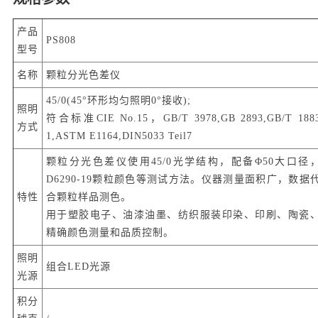
产品
PS808
型号
名称
颗粒分光色差仪
45/0(45°环形均匀照明0°接收);
照明
符合标准CIE No.15，GB/T 3978,GB 2893,GB/T 18833
方式
1,ASTM E1164,DIN5033 Teil7
颗粒分光色差仪使用45/0光学结构，配备Φ50大口径，
D6290-19颗粒颜色等测试方法。仪器测量面积广，数据
特性
合颗粒样品测色。
用于塑胶电子、油漆油墨、纺织服装印染、印刷、陶瓷
精确颜色测量和品质控制。
照明
组合LED光源
光源
积分