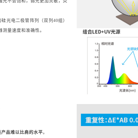
强光不会饱和，弱光更加灵敏，荧
的硅光电二极管阵列（双列40组）
器测量速度和准确性。
5
类产品难以比肩的水平
。