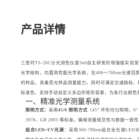
产品详情
三恩时TS-26C分光测色仪是3nh自主研发的增强版实
光学结构，内置高性能光学系统，在400～700nm光
的样品，具备荧光样品测量能力，同时可满足交通路标、标线、
标准色，支持手动自定义多边形矩形容差，为各行业颜色
一、精准光学测量系统
照明方式：
采用
45/0 照明方式
（45° 环形均匀照明，0° 
3978、GB 2893 等标准，确保测量规范性与数据一致
组合LED+UV光源
：采用360-780nm组合全光谱L