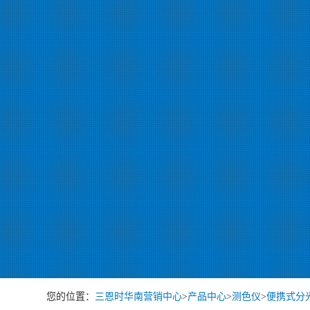
您的位置：
三恩时华南营销中心
>
产品中心
>
测色仪
>
便携式分