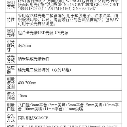
D/8 (漫射照明,8°方向接收),SCI/SCE(包含镜面反射光/去除
照明
镜面反射光),符合标准CIE No.15,GB/T 3978,GB 2893,GB/T
方式
18833,ISO7724-1,ASTM E1164,DIN5033 Teil7
采用双路硅光电二极管阵列,用于塑胶电子、油漆油墨、纺
特性
织服装印染、印刷、陶瓷等行业的色差品质管控；包含UV
可用于荧光样品测量。
照明
组合全光谱LED光源,UV光源
光源
积分
球尺
Φ40mm
寸
分光
纳米集成光谱器件
方式
感应
硅光电二极管阵列（双列18组）
器
测量
波长
400-700nm
范围
波长
10nm
间隔
测量
八口径:3mm平台+3mm尖嘴+5mm平台+5mm尖嘴+10mm平
口径
台+10mm尖嘴+11mm平台+11mm尖嘴
含光
同时测试SCI/SCE
方式