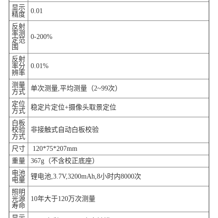
显示
0.01
精度
反射
率测
0-200%
定范
围
反射
率分
0.01%
辨率
测量
单次测量,平均测量（2~99次）
方式
定位
稳定片定位+摄像头取景定位
方式
白板
校验
非接触式自动白板校验
方式
尺寸
120*75*207mm
重量
367g（不含校正底座）
电池
锂电池,3.7V,3200mAh,8小时内8000次
电量
照明
光源
10年大于120万次测量
寿命
显示