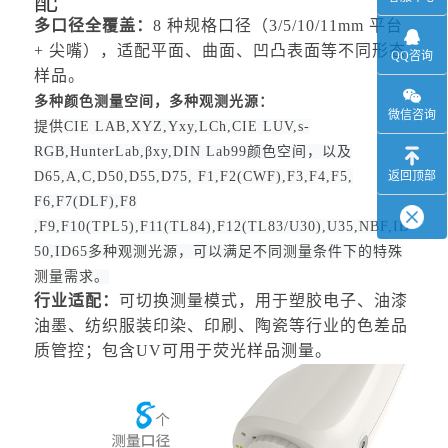
配
多口径全覆盖：
8 种规格口径（3/5/10/11mm 平台
+ 尖嘴），适配平面、曲面、凹凸表面等不同形态
QQ咨询
样品。
多种颜色测量空间，多种观测光源：
微信咨询
提供
CIE LAB,XYZ,Yxy,LCh,CIE LUV,s-
RGB,HunterLab,βxy,DIN Lab99颜色空间，以及
D65,A,C,D50,D55,D75, F1,F2(CWF),F3,F4,F5,
返回顶部
F6,F7(DLF),F8
,F9,F10(TPL5),F11(TL84),F12(TL83/U30),U35,NBF,ID
50,ID65多种观测光源，可以满足不同测量条件下的特殊
测量需求。
行业适配：
可切换测量模式，用于塑胶电子、油漆
油墨、纺织服装印染、印刷、陶瓷等行业的色差品
质管控；包含
UV可用于荧光样品测量。