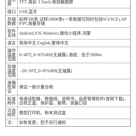
TFT 真彩 3.5inch,电容触摸屏
屏
接口
USB,蓝牙
存储
标样500条,试样10000条(一条数据可同时包括SCI/SCE),AP
数据
P/PC海量存储
软件
Android,IOS,Windows,微信小程序,鸿蒙
支持
语言
简体中文,English,繁体中文
操作
温度
0~40℃,0~85%RH(无凝露),海拔：低于2000m
范围
存储
温度
-20~50℃,0~85%RH(无凝露)
范围
准确
性保
保证一级计量合格
证
标准
电源适配器、数据线、说明书、品质管理软件(官网下载)、
附件
白校正盒、保护盖、腕带、测量口径
可选
微型打印机、粉末测试盒
附件
注：
如有变更，恕不另行通知