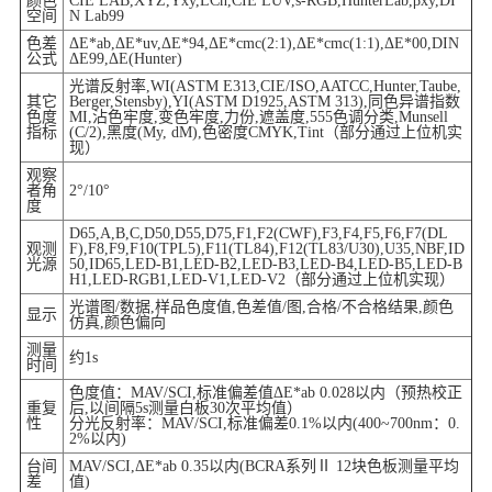
颜色
CIE LAB,XYZ,Yxy,LCh,CIE LUV,s-RGB,HunterLab,βxy,DI
空间
N Lab99
色差
ΔE*ab,ΔE*uv,ΔE*94,ΔE*cmc(2:1),ΔE*cmc(1:1),ΔE*00,DIN
公式
ΔE99,ΔE(Hunter)
光谱反射率,WI(ASTM E313,CIE/ISO,AATCC,Hunter,Taube,
其它
Berger,Stensby),YI(ASTM D1925,ASTM 313),同色异谱指数
色度
MI,沾色牢度,变色牢度,力份,遮盖度,555色调分类,Munsell
指标
(C/2),黑度(My, dM),色密度CMYK,Tint（部分通过上位机实
现）
观察
者角
2°/10°
度
D65,A,B,C,D50,D55,D75,F1,F2(CWF),F3,F4,F5,F6,F7(DL
观测
F),F8,F9,F10(TPL5),F11(TL84),F12(TL83/U30),U35,NBF,ID
光源
50,ID65,LED-B1,LED-B2,LED-B3,LED-B4,LED-B5,LED-B
H1,LED-RGB1,LED-V1,LED-V2（部分通过上位机实现）
光谱图/数据,样品色度值,色差值/图,合格/不合格结果,颜色
显示
仿真,颜色偏向
测量
约1s
时间
色度值：MAV/SCI,标准偏差值ΔE*ab 0.028以内（预热校正
重复
后,以间隔5s测量白板30次平均值）
性
分光反射率：MAV/SCI,标准偏差0.1%以内(400~700nm：0.
2%以内)
台间
MAV/SCI,ΔE*ab 0.35以内(BCRA系列Ⅱ 12块色板测量平均
差
值)