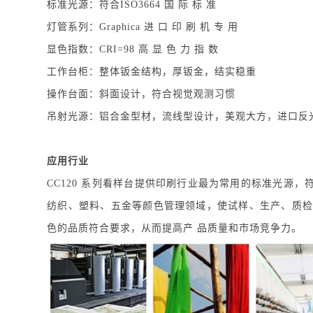
标准光源：符合ISO3664 国 际 标 准
灯管系列：Graphica 进 口 印 刷 机 专 用
显色指数：CRI=98 高 显 色 力 指 数
工作台柜：整体钣金结构，厚钣金，结实稳重
操作台面：斜面设计，符合视觉观测习惯
吊射光源：铝合金型材，流线型设计，美观大方，进口反
应用行业
CC120 系列看样台提供印刷行业最为常用的标准光源，符合I
纺织、塑料、五金等颜色管理领域，使试样、生产、质检
色的品质符合要求，从而提高产 品质量和市场竞争力。