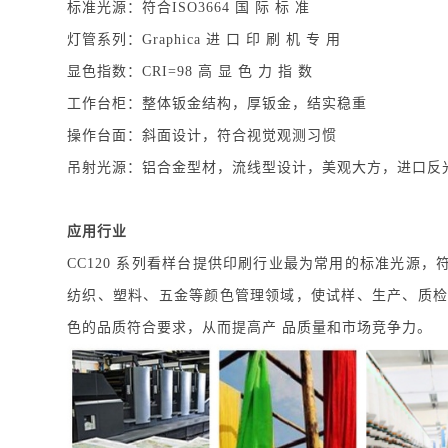
标准光源：符合ISO3664 国 际 标 准
灯管系列：Graphica 进 口 印 刷 机 专 用
显色指数：CRI=98 高 显 色 力 指 数
工作台柜：整体钣金结构，厚钣金，结实稳重
操作台面：斜面设计，符合视觉观测习惯
吊射光源：铝合金型材，流线型设计，美观大方，进口反
应用行业
CC120 系列看样台提供印刷行业最为常用的标准光源，符合I
纺织、塑料、五金等颜色管理领域，使试样、生产、质检
色的品质符合要求，从而提高产 品质量和市场竞争力。