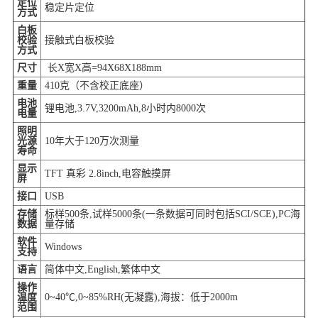
定位
稳定片定位
方式
白板
校验
接触式白板校验
方式
尺寸
长X宽X高=94X68X188mm
重量
410克（不含校正底座）
电池
锂电池,3.7V,3200mAh,8小时内8000次
电量
照明
光源
10年大于120万次测量
寿命
显示
TFT 真彩 2.8inch,电容触摸屏
屏
接口
USB
存储
标样500条,试样5000条(一条数据可同时包括SCI/SCE),PC海
数据
量存储
软件
Windows
支持
语言
简体中文,English,繁体中文
操作
温度
0~40℃,0~85%RH(无凝露),海拔：低于2000m
范围