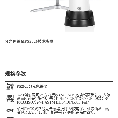
分光色差仪PS2020技术参数
规格参数
产品
PS2020分光色差仪
型号
D/8 (漫射照明,8°方向接收),SCI/SCE(包含镜面反射光/去除
照明
镜面反射光),符合标准CIE No.15,GB/T 3978,GB 2893,GB/T
方式
18833,ISO7724-1,ASTM E1164,DIN5033 Teil7
采用CMOS双路分光传感器,用于塑胶电子、油漆油墨、纺
特性
织服装印染、印刷、陶瓷等行业的色差品质管控。