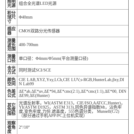
照明
组合全光谱LED光源
光源
积分
球尺
Φ40mm
寸
感应
CMOS双路分光传感器
器
测量
波长
400-700nm
范围
测量
单口径：Φ4mm/Φ5mm(平台测量口径)
口径
含光
同时测试SCI/SCE
方式
颜色
CIE LAB,XYZ,Yxy,LCh,CIE LUV,s-RGB,HunterLab,βxy,DI
空间
N Lab99
色差
ΔE*ab,ΔE*uv,ΔE*94,ΔE*cmc(2:1),ΔE*cmc(1:1),ΔE*00, DIN
公式
ΔE99,ΔE(Hunter)
光谱反射率，WI(ASTM E313，CIE/ISO,AATCC,Hunter)，
其它
YI(ASTM D1925，ASTM 313),同色异谱指数Mt，沾色牢
色度
度,变色牢度,力份,遮盖度，555色调分类， Munsell(C/2)
指标
（部分通过手机APP/PC上位机实现）
观察
者角
2°/10°
度