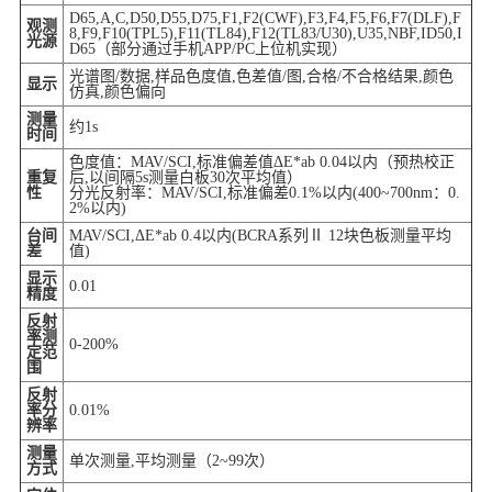
D65,A,C,D50,D55,D75,F1,F2(CWF),F3,F4,F5,F6,F7(DLF),F
观测
8,F9,F10(TPL5),F11(TL84),F12(TL83/U30),U35,NBF,ID50,I
光源
D65（部分通过手机APP/PC上位机实现）
光谱图/数据,样品色度值,色差值/图,合格/不合格结果,颜色
显示
仿真,颜色偏向
测量
约1s
时间
色度值：MAV/SCI,标准偏差值ΔE*ab 0.04以内（预热校正
重复
后,以间隔5s测量白板30次平均值）
性
分光反射率：MAV/SCI,标准偏差0.1%以内(400~700nm：0.
2%以内)
台间
MAV/SCI,ΔE*ab 0.4以内(BCRA系列Ⅱ 12块色板测量平均
差
值)
显示
0.01
精度
反射
率测
0-200%
定范
围
反射
率分
0.01%
辨率
测量
单次测量,平均测量（2~99次）
方式