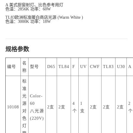
A 美式厨窗射灯、比色参考用灯
色温：2856K 功率：60W
TL83欧洲标准暖白商店光源 (Warm White )
色温：3000K 功率：18W
规格参数
名
编号
型号
D65
TL84
F
UV
CWF
TL83
U30
A
称
标
准
光
Color-
源
60
4
1
2
10108
2支
2支
2支
2支
2支
对
八光源
个
支
个
色
(220V)
灯