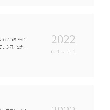
2022
进行黑白校正或黑
了脏东西，也会造
09-21
%以下）（彩谱色
、检查测量时仪器