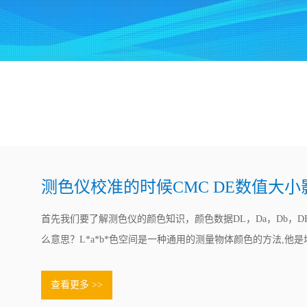
测色仪校准的时候CMC DE数值大
首先我们要了解测色仪的颜色知识，颜色数据DL，Da，Db，D
么意思？L*a*b*色空间是一种通用的测量物体颜色的方法,他是
CIE在1976年制定.其中:L*表示亮度.a*b*表示色度坐标,+a*为红
方向,+b*为黄色方向,-b*为蓝色方向.ΔE.......
查看更多 >>