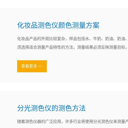
化妆品测色仪颜色测量方案
化妆品产品的外观比较复杂，样品包括水、牛奶、奶油、奶油
须选择适合测量产品特性的方法，测量结果必须反映测量目标
也就是说，被测样品的准备和显示方法必须满足实际应用和测
如下：1）唇膏一般来说，口红一般不透明，但涂抹后会呈现透
查看更多 >>
明的状态。因此，口.......
分光测色仪的测色方法
随着测色仪器的广泛应用，许多行业将使用分光测色仪来测量