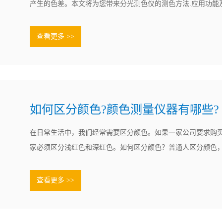
产生的色差。本文将为您带来分光测色仪的测色方法.应用功能
是分光测色仪？分光测色仪有什么作用？如何看待分光测色仪
仪有哪些用途？等待了解更多信息分光测色仪的测色方法及步
查看更多 >>
量一个颜色的颜色状.......
如何区分颜色?颜色测量仪器有哪些?
在日常生活中，我们经常需要区分颜色。如果一家公司要求购
家必须区分浅红色和深红色。如何区分颜色？普通人区分颜色
区分红、橙、黄、绿、蓝、紫。如果你从事纺织等特殊行业，
分颜色。毕竟，细微的颜色差异很可能会导致你的面料交易正
查看更多 >>
你必须知道颜色的类型.......