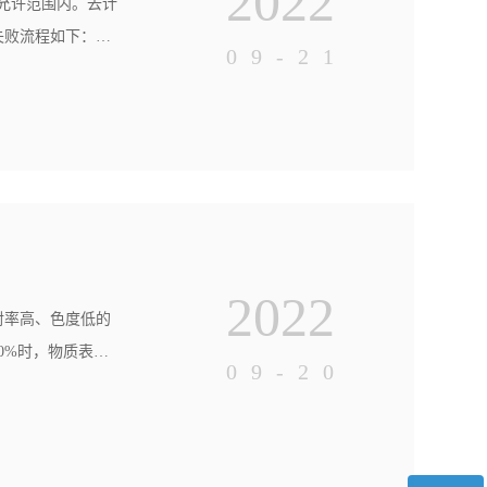
2022
允许范围内。去计
失败流程如下：走
09-21
行风险评估，对产
校准合格，可以读
2022
射率高、色度低的
0%时，物质表面
09-20
水平。值越大，越
采用的方法也不一