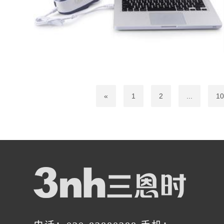
«
1
2
...
10