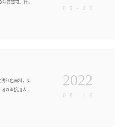
及注意事项。什么
09-20
的数据？分光测色
骤：颜色测量是测
2022
买浅红色面料，买
，可以直接用人眼
09-19
你必须学会如何区
常。在这个时候，