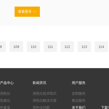
对测量行业的要求也日益提高。YS3060测色仪配置高灵敏度
点式测量，直接测量产品的亮度、色度，直观的LCD显示界面
查看更多 >>
结果.......
8
109
110
111
112
113
114
产品中心
新闻资讯
用户服务
测色仪
测色仪技术知识
定制服务
色差仪
测色仪解决方案
售后服务
色差宝
测色仪问题
关于我们
下载