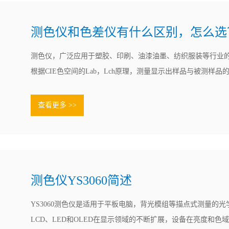
测色仪和色差仪有什么区别，怎么选
测色仪，广泛应用于塑胶、印刷、油漆油墨、纺织服装等行业
根据CIE色空间的Lab，Lch原理，测量显示出样品与被测样品
△Lab值，反射率等数据。检测物体颜色的仪器可以称为测色
括很多种，其中就有色差仪和分光测色仪两种。市面上色差仪
查看更多 >>
品非常多，.......
测色仪YS3060简述
YS3060测色仪是适用于平板电脑，背光模组等描点式测量的
LCD、LED和OLED在显示领域的不断扩展，设备在亮度和色