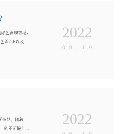
？
2022
的颜色管理领域，
的色差△E以及
09-19
仪，然而，测色仪包
和分光测色仪的产
2022
光学仪器，随着
域上的不断提升，