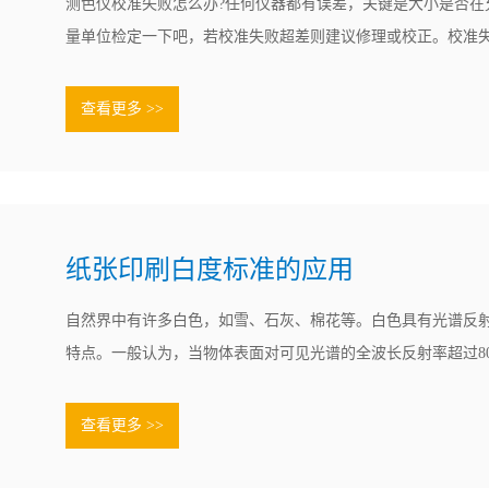
测色仪校准失败怎么办?任何仪器都有误差，关键是大小是否在
量单位检定一下吧，若校准失败超差则建议修理或校正。校准
偏差程序，进行调整或维修对之前的检验、生产等质量活动进
品质量进行回顾，评估已受到的质量影响调整或维修后仍不能
查看更多 >>
数增加修正值使用，.......
纸张印刷白度标准的应用
自然界中有许多白色，如雪、石灰、棉花等。白色具有光谱反
特点。一般认为，当物体表面对可见光谱的全波长反射率超过8
可视为白色。“显白的水平”，表示白色或接近白色样品的白色
白。它通常被使用WI表示。表达白度的方法有很多，不同行业
查看更多 >>
样。使用较多的.......