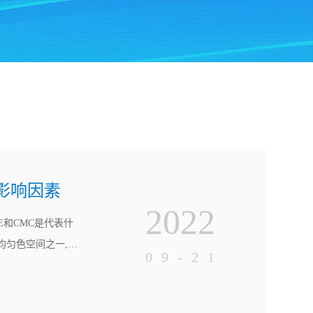
小影响因素
2022
E和CMC是代表什
均匀色空间之一,由
09-21
色方向,-a*为绿色