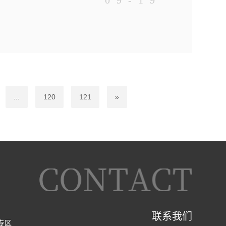
09-19
性能传感器，通过描
直接读取测试数据
...
120
121
»
联系我们
专区