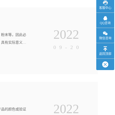
客服中心
QQ咨询
2022
、粉末等，因此必
微信咨询
，具有实际意义。
09-20
量要求。具体方法
返回顶部
明、半透明或不透
2022
产品的颜色或验证