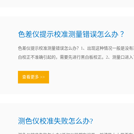
色差仪提示校准测量错误怎么办 ？
色差仪提示校准测量错误怎么办？1、出现这种情况一般是没有
白校正不准确引起的，需要先进行黑白板校正。2、测量口进入
成测量不准，测量前好检查下；3、检查电池消耗是否过低（20
差仪电池电源是5V），则更换新的干电池或使用直流电源。4
查看更多 >>
及测试品是.......
测色仪校准失败怎么办?