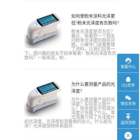
如何使粉末涂料光泽更
低?粉末光泽度有负数吗?
粉末光泽度是否为负？
最近，我看到一个朋友
问粉末光泽度的相关问
题。小编专门收集整理
了资料。让我们回答一
下。感兴趣的朋友不妨来看看！粉末光泽度有负
数吗？一般来说，粉..
客服中心
为什么要测量产品的光
QQ咨询
泽度?
为什么要测量产品的光
泽度？实际意义是什
微信咨询
么？很多朋友不知道光
泽度计测量了什么。本
文简要介绍了光泽度计
的光泽度、光泽度和测量值的含义。什么是光
返回顶部
泽？光泽是指物体表面对..