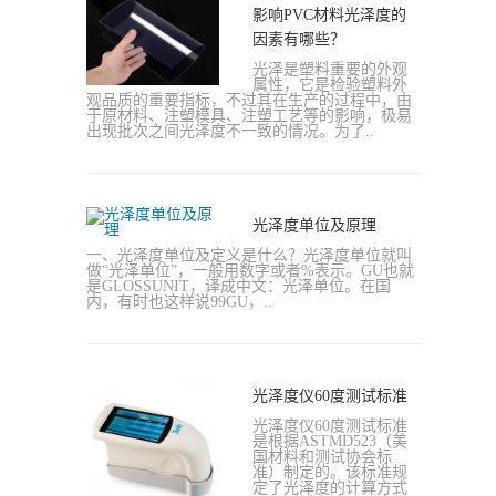
影响PVC材料光泽度的
因素有哪些？
光泽是塑料重要的外观
属性，它是检验塑料外
观品质的重要指标，不过其在生产的过程中，由
于原材料、注塑模具、注塑工艺等的影响，极易
出现批次之间光泽度不一致的情况。为了..
光泽度单位及原理
一、光泽度单位及定义是什么？光泽度单位就叫
做“光泽单位”，一般用数字或者%表示。GU也就
是GLOSSUNIT，译成中文：光泽单位。在国
内，有时也这样说99GU，..
光泽度仪60度测试标准
光泽度仪60度测试标准
是根据ASTMD523（美
国材料和测试协会标
准）制定的。该标准规
定了光泽度的计算方式