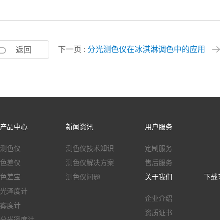
下一页 :
分光测色仪在冰淇淋调色中的应用
返回
产品中心
新闻资讯
用户服务
测色仪
测色仪技术知识
定制服务
色差仪
测色仪解决方案
售后服务
色差宝
测色仪问题
关于我们
下载
光泽度计
企业介绍
雾度计
资质证书
分光密度计