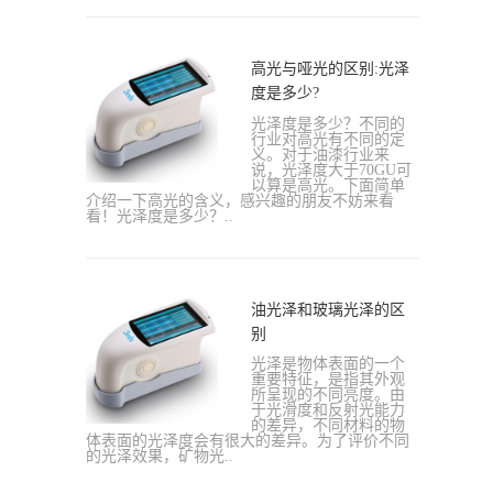
高光与哑光的区别:光泽
度是多少?
光泽度是多少？不同的
行业对高光有不同的定
义。对于油漆行业来
说，光泽度大于70GU可
以算是高光。下面简单
介绍一下高光的含义，感兴趣的朋友不妨来看
看！光泽度是多少？..
油光泽和玻璃光泽的区
别
光泽是物体表面的一个
重要特征，是指其外观
所呈现的不同亮度。由
于光滑度和反射光能力
的差异，不同材料的物
体表面的光泽度会有很大的差异。为了评价不同
的光泽效果，矿物光..