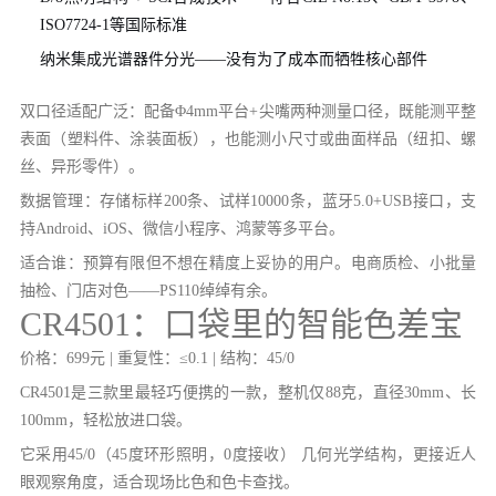
ISO7724-1等国际标准
纳米集成光谱器件分光——没有为了成本而牺牲核心部件
双口径适配广泛：配备Φ4mm平台+尖嘴两种测量口径，既能测平整
表面（塑料件、涂装面板），也能测小尺寸或曲面样品（纽扣、螺
丝、异形零件）。
数据管理：存储标样200条、试样10000条，蓝牙5.0+USB接口，支
持Android、iOS、微信小程序、鸿蒙等多平台。
适合谁：预算有限但不想在精度上妥协的用户。电商质检、小批量
抽检、门店对色——PS110绰绰有余。
CR4501：口袋里的智能色差宝
价格：699元 | 重复性：≤0.1 | 结构：45/0
CR4501是三款里最轻巧便携的一款，整机仅88克，直径30mm、长
100mm，轻松放进口袋。
它采用45/0（45度环形照明，0度接收） 几何光学结构，更接近人
眼观察角度，适合现场比色和色卡查找。