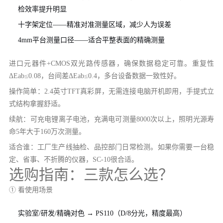
检效率提升明显
十字架定位——精准对准测量区域，减少人为误差
4mm平台测量口径——适合平整表面的精确测量
进口元器件+CMOS双光路传感器，确保数据稳定可靠。重复性
ΔEab≤0.08，台间差ΔEab≤0.4，多台设备数据一致性好。
操作简单：2.4英寸TFT真彩屏，无需连接电脑开机即用，手提式立
式结构拿握舒适。
续航：可充电锂离子电池，充满电可测量8000次以上，照明光源寿
命5年大于160万次测量。
适合谁：工厂生产线抽检、品控部门日常检测。如果你需要一台稳
定、省事、不折腾的仪器，SC-10很合适。
选购指南：三款怎么选？
① 看使用场景
实验室/研发/精确对色 → PS110（D/8分光，精度最高）