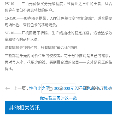
PS110——三百元价位买分光级精度，性价比之王中的王者，适合
预算有限但不愿意将就的用户。
CR4501——88克随身携带，APP让色差仪变“智能终端”，适合需要
现场比色、查找色卡的移动场景。
SC-10——开机即用不折腾，生产线抽检的稳定搭档，适合追求效
率和省心的品控人员。
没有哪款是“最好”的，只有哪款“最合适”你的。
三款都是千元内同价位里的佼佼者。花十分钟搞清楚自己的需求，
再对号入座，花更少的钱，买到最合适的仪器——这才是真正的性
价比。
上一页 :
性价比之王，300-1000元入门级色差仪，我劝
下一页 : 没有了
返回
你先看三恩时这一款
其他相关资讯