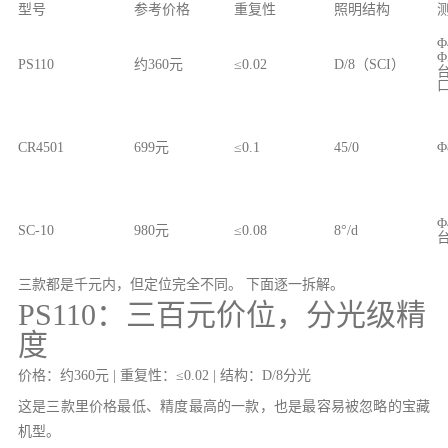
型号
参考价格
重复性
照明结构
Φ
Φ
PS110
约360元
≤0.02
D/8（SCI）
CR4501
699元
≤0.1
45/0
Φ
Φ
SC-10
980元
≤0.08
8°/d
三款都是千元内，但定位完全不同。 下面逐一拆解。
PS110：三百元价位，分光级精
度
价格：约360元 | 重复性：≤0.02 | 结构：D/8分光
这是三款里价格最低、精度最高的一款，也是最容易被忽略的宝藏
机型。