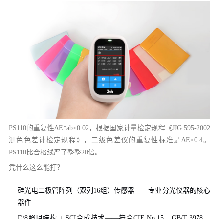
PS110的重复性ΔE*ab≤0.02，根据国家计量检定规程《JJG 595-2002
测色色差计检定规程》，二级色差仪的重复性标准是ΔE≤0.4。
PS110比合格线严了整整20倍。
凭什么这么能打？
硅光电二极管阵列（双列16组）传感器——专业分光仪器的核心
器件
D/8照明结构 + SCI合成技术——符合CIE No.15、GB/T 3978、