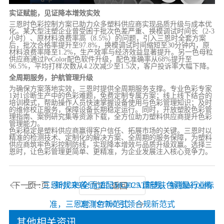
实证赋能，见证降本增效实效
三恩时色彩控制方案已助力众多塑料供应商实现品质升级与成本优
化。某大型注塑企业曾受困于批次色差严重、换模调试时间长（2-3
小时）、原材料浪费率高（8.5%）的问题，引入三恩时全套方案
后，批次合格率提升至97.8%，换模调试时间缩短至30分钟内，原
材料浪费率降至1.2%，生产效率与经济效益显著提升。另一色母粒
供应商通过PeColor配色软件升级，配色准确率从68%提升至
96.5%，平均打样次数从4.2次减少至1.5次，客户投诉率大幅下降。
全周期服务，护航管理升级
为确保方案落地实效，三恩时提供全周期服务支撑。专业色彩专家
1对1诊断生产中的色彩难题，免费定制专属方案；线上线下结合的
培训模式，帮助操作人员快速掌握设备使用与色彩管理知识；及时
的维修校正服务，保障设备长期稳定运行。同时，开放塑胶色彩管
理指南、案例研究集等资源下载，全方位助力塑料供应商提升色彩
管理能力。
色彩稳定是塑料供应商赢得客户信任、拓展市场的关键。三恩时以
精准的检测技术、定制化的解决方案、全周期的服务保障，为塑料
供应商筑牢色彩控制防线，实现降本增效与品质升级双赢。选择三
恩时，让色彩管理更简单、更精准，为企业发展注入核心竞争力。
下一页 :
上一页 :
三恩时CR9全面适配T/CFCAT新规，解锁ΔE00精
新规来袭！CIE 256:2025 重塑肤色测量行业标
返回
准，三恩时 TS7700 引领合规新范式
准测色新范式
其他相关资讯