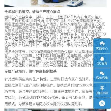
全流程色彩管控，破解生产核心痛点
塑料生产全链条中，原料、工艺、成型等环节均存在色彩失控风
险。三恩时构建“事前预防-事中控制-事后检验”全流程解决方案，
精准覆盖塑料供应商核心生产场景。原料入库阶段，通过台式分光
测色仪TS8260对不同批次原料进行精准检测，快速识别色差隐患，
从源头规避原料不合格导致的后续损失；生产过程中，针对注塑、
挤出等不同工艺特点定制管控方案：注塑场景下，用YS3020通用型
色差仪检测多型腔产品颜色均匀性，结合工艺参数分析，解决温
度、压力波动带来的色差问题；挤出场景中，YL3120非接触式测色
仪实现生产线实时监控，精准破解管材、板材的纵向与横向色差难
题。
客服中心
成品检验环节，TS7700高精度分光测色仪与P180大型标准光源箱配
合，可对不同规格、尺寸的塑料成品进行全面检测，确保符合客户
色彩标准。同时，三恩时PeColor配色软件为色母粒配色、成品调色
提供技术支撑，内置塑料专用配方数据库，实现自动配方计算与优
QQ咨询
化，大幅缩短打样周期，提高一次通过率，减少原材料浪费。
专属产品矩阵，筑牢色彩控制根基
微信咨询
针对塑料供应商的生产特性，三恩时打造专属产品矩阵，兼顾实验
室精准测量与生产现场便捷操作。便携式系列如YS3060色差仪，轻
巧易携，适合生产现场巡检，可快速完成塑料件、薄膜等产品的色
返回顶部
差检测；台式系列以TS8260为代表，重复性ΔE≤0.03，搭载塑胶专
用模式，为标准建立与配方校准提供权威数据支撑。