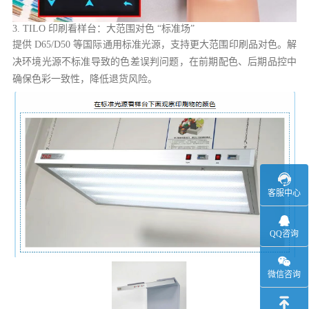
3. TILO 印刷看样台：大范围对色 “标准场”
提供 D65/D50 等国际通用标准光源，支持更大范围印刷品对色。解
决环境光源不标准导致的色差误判问题，在前期配色、后期品控中
确保色彩一致性，降低退货风险。
客服中心
QQ咨询
微信咨询