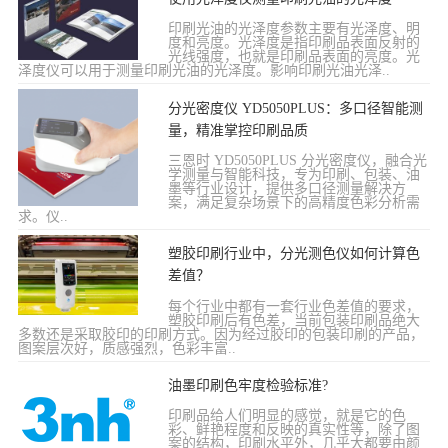
印刷光油的光泽度参数主要有光泽度、明
度和亮度。光泽度是指印刷品表面反射的
光线强度，也就是印刷品表面的亮度。光
泽度仪可以用于测量印刷光油的光泽度。影响印刷光油光泽..
分光密度仪 YD5050PLUS：多口径智能测
量，精准掌控印刷品质
三恩时 YD5050PLUS 分光密度仪，融合光
学测量与智能科技，专为印刷、包装、油
墨等行业设计，提供多口径测量解决方
案，满足复杂场景下的高精度色彩分析需
求。仪..
塑胶印刷行业中，分光测色仪如何计算色
差值？
每个行业中都有一套行业色差值的要求，
塑胶印刷后有色差，当前包装印刷品绝大
多数还是采取胶印的印刷方式。因为经过胶印的包装印刷的产品，
图案层次好，质感强烈，色彩丰富..
油墨印刷色牢度检验标准?
印刷品给人们明显的感觉，就是它的色
彩、鲜艳程度和反映的真实性等，除了图
案的结构，印刷水平外，几乎大都要由颜