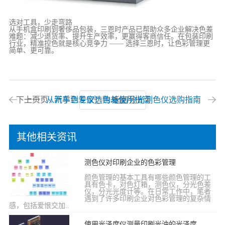
选对工具，少走弯路
从手机盒印刷到奢侈品包装，三恩时产品已帮助众多企业解决色差
难题：减少退货率、提升生产效率，更赢得客商信任。在包装印刷
行业，精准控色就是核心竞争力 —— 选择三恩时，让色彩管理更
简单、更可靠。
下一页 :
上一页 :
从新手到专家！色差仪/分光测色仪选购指南
汽车色差仪选购与使用指南
返回
其他相关资讯
测色仪对印刷企业的色彩管理
颜色管理的基本工具有哪些颜色管理的工
具有色卡，对色灯箱，测色仪，分光色差
仪，分光光度计等。在日常工作中，笔者
遇到了许多印刷企业对色彩管理的复杂情
感，包括爱恨交加..
使用光泽度仪测量印刷光油的光泽度