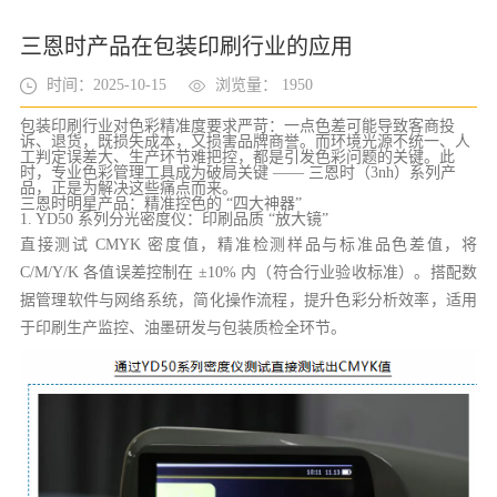
三恩时产品在包装印刷行业的应用
时间：2025-10-15
浏览量： 1950
包装印刷行业对色彩精准度要求严苛：一点色差可能导致客商投
诉、退货，既损失成本，又损害品牌商誉。而环境光源不统一、人
工判定误差大、生产环节难把控，都是引发色彩问题的关键。此
时，专业色彩管理工具成为破局关键 —— 三恩时（3nh）系列产
品，正是为解决这些痛点而来。
三恩时明星产品：精准控色的 “四大神器”
1. YD50 系列分光密度仪：印刷品质 “放大镜”
直接测试 CMYK 密度值，精准检测样品与标准品色差值，将
C/M/Y/K 各值误差控制在 ±10% 内（符合行业验收标准）。搭配数
据管理软件与网络系统，简化操作流程，提升色彩分析效率，适用
于印刷生产监控、油墨研发与包装质检全环节。