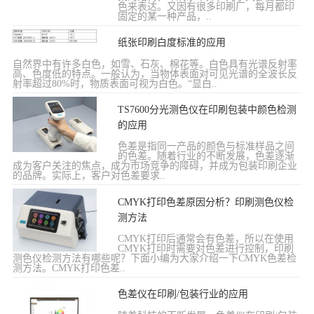
色来表达。又因有很多印刷厂，每月都印
固定的某一种产品，..
纸张印刷白度标准的应用
自然界中有许多白色，如雪、石灰、棉花等。白色具有光谱反射率
高、色度低的特点。一般认为，当物体表面对可见光谱的全波长反
射率超过80%时，物质表面可视为白色。“显白..
TS7600分光测色仪在印刷包装中颜色检测
的应用
色差是指同一产品的颜色与标准样品之间
的色差。随着行业的不断发展，色差逐渐
成为客户关注的焦点，成为市场竞争的障碍，并成为包装印刷企业
的品牌。实际上，客户对色差要求..
CMYK打印色差原因分析？印刷测色仪检
测方法
CMYK打印后通常会有色差，所以在使用
CMYK打印时需要对色差进行控制，印刷
测色仪检测方法有哪些呢？下面小编为大家介绍一下CMYK色差检
测方法。CMYK打印色差..
色差仪在印刷/包装行业的应用