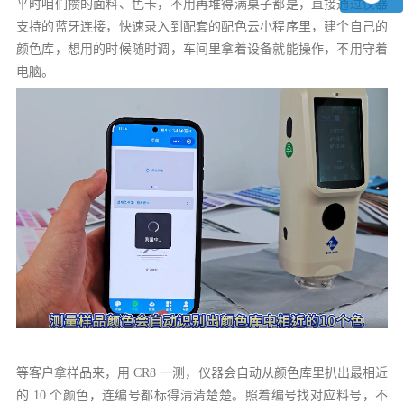
平时咱们攒的面料、色卡，不用再堆得满桌子都是，直接通过仪器
支持的蓝牙连接，快速录入到配套的配色云小程序里，建个自己的
颜色库，想用的时候随时调，车间里拿着设备就能操作，不用守着
电脑。
等客户拿样品来，用 CR8 一测，仪器会自动从颜色库里扒出最相近
的 10 个颜色，连编号都标得清清楚楚。照着编号找对应料号，不