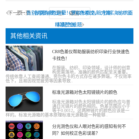
下一页 :
上一页 :
告别肉眼对色头晕！罗纹布找色新方案：TS7700
告别肉眼找料！CR8 色差仪，2 秒解决纺织面
返回
精准控色
料配色难题
其他相关资讯
CR8色差仪帮助服装纺织印染行业快速色
卡找色！
在服装、纺织、印染领域，设计师的创意
构思需落地，准确的颜色匹配至关重要。
传统依靠人工查阅潘通、劳尔色卡的方式存在诸多弊端，不仅效率
低下，且易因视觉疲劳等因素导致..
标准光源箱对色太阳镜镜片的颜色
标准光源箱对色太阳镜镜片的颜色应与普
通日光镜片的颜色相同。色差范围应小于
等于0.0012。这两种镜片的颜色应该是一
样的。标准光源箱的基本原理标准光源箱是一种能够..
分光测色仪和人眼对色彩的感知有何不
同？如何校正色彩误差？