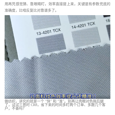
用再凭感觉猜、靠眼睛盯，效率直接提上来，关键是有参数兜底的
准确度，比咱反复比对靠谱多了。
做纺织，讲究的就是一个 “快” 和 “准”。别再让肉眼对色拖后腿
了，试试三恩时 CR8，省下来的时间多盯两个订单、多跟几个客
户，不香吗？