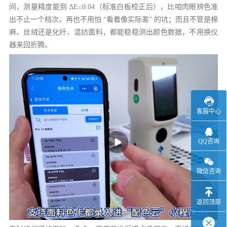
间，测量精度能到 ΔE≤0.04（标准白板校正后），比咱肉眼辨色准
出不止一个档次，再也不用怕 “看着像实际差” 的坑；而且不管是棉
麻、丝绒还是化纤、混纺面料，都能稳稳测出颜色数据，不用换仪
器来回折腾。
客服中心
QQ咨询
微信咨询
返回顶部